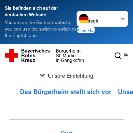
Sie befinden sich auf der
Sprache wechseln zu
deutschen Website
You are on the German website,
you can use the switch to switch to
Alles klar
the English one
Bürgerheim
St. Martin
in Gangkofen
Unsere Einrichtung
Das Bürgerheim stellt sich vor
Unse