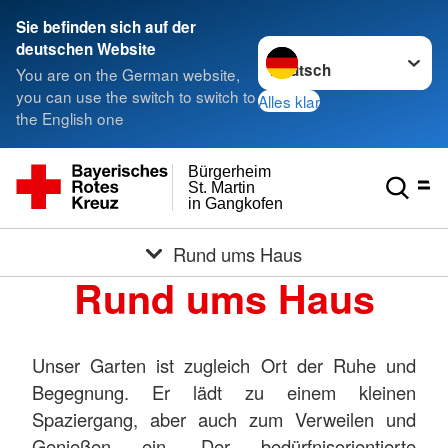
Sie befinden sich auf der
Sprache wechseln zu
deutschen Website
You are on the German website,
you can use the switch to switch to
Alles klar
the English one
Bürgerheim
St. Martin
in Gangkofen
Rund ums Haus
Rund ums Haus
Unser Garten ist zugleich Ort der Ruhe und
Begegnung. Er lädt zu einem kleinen
Spaziergang, aber auch zum Verweilen und
Genießen ein. Der bedürfnisorientierte