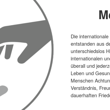
M
Die internationa
entstanden aus d
unterschiedslos Hi
internationalen u
überall und jederz
Leben und Gesund
Menschen Achtung 
Verständnis, Fre
dauerhaften Fried