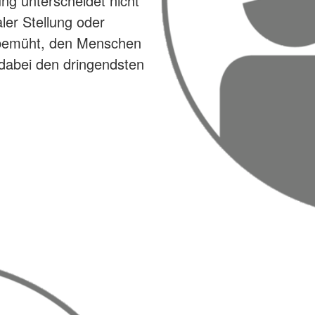
g unterscheidet nicht
aler Stellung oder
g bemüht, den Menschen
dabei den dringendsten