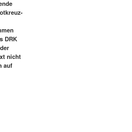
gende
Rotkreuz-
ommen
as DRK
 der
xt nicht
n auf