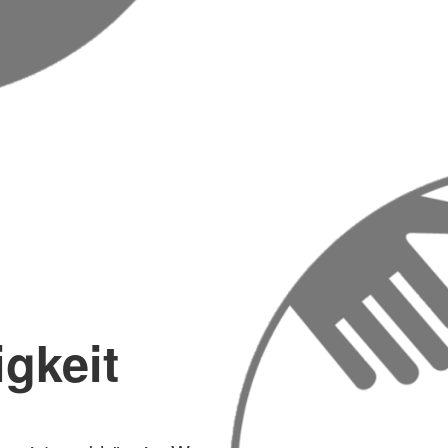
gkeit