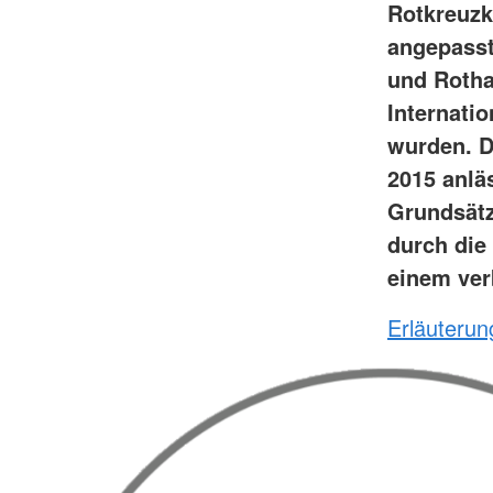
Rotkreuzk
angepasste
und Rotha
Internati
wurden. D
2015 anlä
Grundsätz
durch die
einem ver
Erläuteru